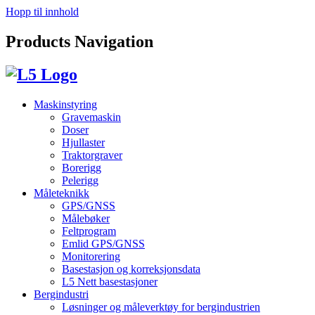
Hopp til innhold
Products Navigation
Maskinstyring
Gravemaskin
Doser
Hjullaster
Traktorgraver
Borerigg
Pelerigg
Måleteknikk
GPS/GNSS
Målebøker
Feltprogram
Emlid GPS/GNSS
Monitorering
Basestasjon og korreksjonsdata
L5 Nett basestasjoner
Bergindustri
Løsninger og måleverktøy for bergindustrien