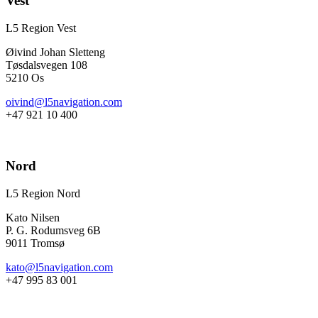
Vest
L5 Region Vest
Øivind Johan Sletteng
Tøsdalsvegen 108
5210 Os
oivind@l5navigation.com
+47 921 10 400
Nord
L5 Region Nord
Kato Nilsen
P. G. Rodumsveg 6B
9011 Tromsø
kato@l5navigation.com
+47 995 83 001