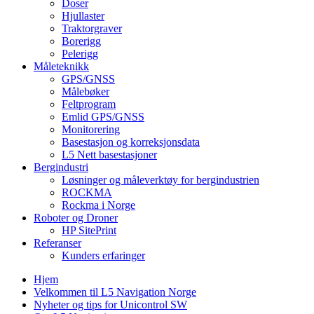
Doser
Hjullaster
Traktorgraver
Borerigg
Pelerigg
Måleteknikk
GPS/GNSS
Målebøker
Feltprogram
Emlid GPS/GNSS
Monitorering
Basestasjon og korreksjonsdata
L5 Nett basestasjoner
Bergindustri
Løsninger og måleverktøy for bergindustrien
ROCKMA
Rockma i Norge
Roboter og Droner
HP SitePrint
Referanser
Kunders erfaringer
Hjem
Velkommen til L5 Navigation Norge
Nyheter og tips for Unicontrol SW