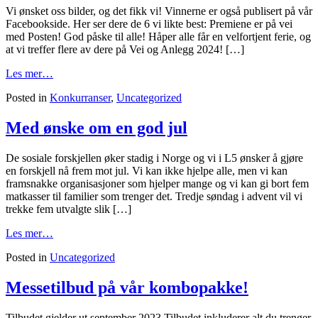
Vi ønsket oss bilder, og det fikk vi! Vinnerne er også publisert på vår
Facebookside. Her ser dere de 6 vi likte best: Premiene er på vei
med Posten! God påske til alle! Håper alle får en velfortjent ferie, og
at vi treffer flere av dere på Vei og Anlegg 2024! […]
Les mer…
Posted in
Konkurranser
,
Uncategorized
Med ønske om en god jul
De sosiale forskjellen øker stadig i Norge og vi i L5 ønsker å gjøre
en forskjell nå frem mot jul. Vi kan ikke hjelpe alle, men vi kan
framsnakke organisasjoner som hjelper mange og vi kan gi bort fem
matkasser til familier som trenger det. Tredje søndag i advent vil vi
trekke fem utvalgte slik […]
Les mer…
Posted in
Uncategorized
Messetilbud på vår kombopakke!
Tilbudet gjelder ut september 2023 Tilbudet inkluderer alt du trenger